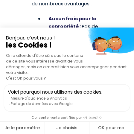
de nombreux avantages :
Aucun frais pour la
copropriété :
Pas de
coût pour les
copropriétaires non-
utilisateurs.
Attractivité pour les
nouveaux résidents :
Les acheteurs ou
locataires possédant
un véhicule électrique
(ou envisageant d’en
acquérir un)
privilégient les
immeubles équipés